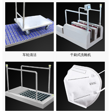
车轮清洁
干刷式洗靴机