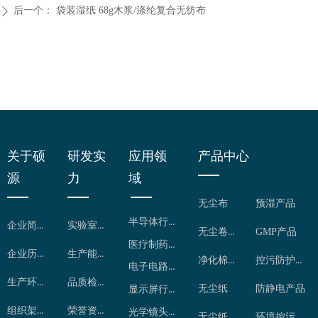
后一个：
袋装湿纸 68g木浆/涤纶复合无纺布
ꄲ
关于硕
研发实
应用领
产品中心
源
力
域
无尘布
预湿产品
半导体行业
企业简介
实验室检测
无尘卷布
GMP产品
医疗制药行业
企业历程
生产能力
净化棉签
控污防护用品
电子电路行业
生产环境
品质检控
无尘纸
防静电产品
显示屏行业
组织架构
荣誉资质
光学镜头行业
无尘纸卷
环境控污产品