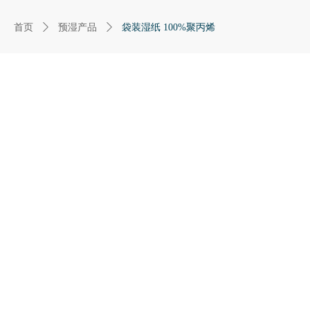
首页
ꄲ
预湿产品
ꄲ
袋装湿纸 100%聚丙烯