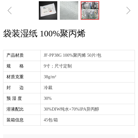
ꁆ
ꁇ
袋装湿纸 100%聚丙烯
产品材质
JF-PP38G 100%聚丙烯 50片/包
规 格
9寸；尺寸定制
材质克重
38g/m²
封 边
冷裁
预 湿 度
30%
溶液配比
30%DIW纯水+70%IPA异丙醇
装箱信息
45包/箱