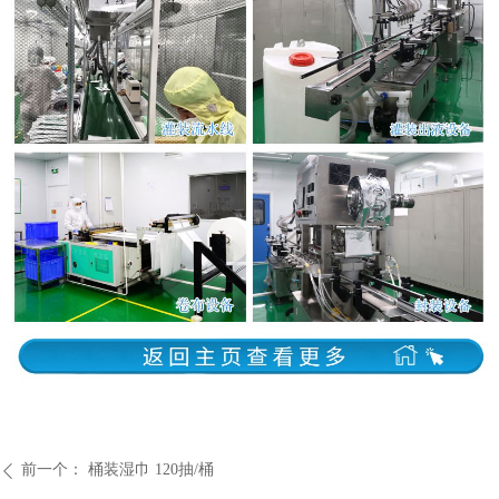
前一个：
桶装湿巾 120抽/桶
ꄴ