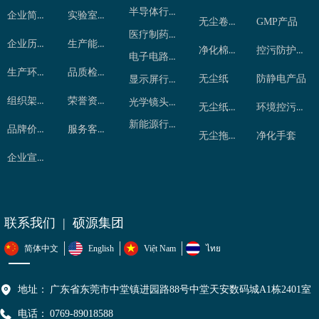
半导体行业
企业简介
实验室检测
无尘卷布
GMP产品
医疗制药行业
企业历程
生产能力
净化棉签
控污防护用品
电子电路行业
生产环境
品质检控
无尘纸
防静电产品
显示屏行业
组织架构
荣誉资质
光学镜头行业
无尘纸卷
环境控污产品
新能源行业
品牌价值
服务客户
无尘拖把
净化手套
企业宣传片
联系我们 | 硕源集团
简体中文
English
Việt Nam
ไทย
地址：
广东省东莞市中堂镇进园路88号中堂天安数码城A1栋2401室
电话：
0769-89018588